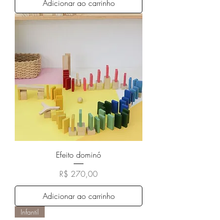
Adicionar ao carrinho
Efeito dominó
Preço
R$ 270,00
Adicionar ao carrinho
Infantil