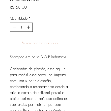
Preço
R$ 68,00
Quantidade
*
Adicionar ao carrinho
Shampoo em barra B.O.B hidratante
Cacheadas de plantão, esse aqui é
para vocês! essa barra une limpeza
com uma super hidratação,
combatendo o ressecamento desde a
raiz. o extrato de shikakai possui o
efeito 'curl memorizer', que define as
suas ondas por mais tempo. seus
cabelos ficam macios, saudáveis e