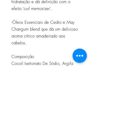
hidratação e dá definição com o
efeito 'curl memorizer'.
-Óleos Essenciais de Cedro e May
Changum blend que dá um delicioso
aroma cítrico amadeirado aos
cabelos.
Composição
Cocoil Isetionato De Sódio, Argila
Bentonítica, Manteiga Da Semente
De Murumuru, Água, Óleo De Coco,
Óleo Da Semente De Pracaxi, Óleo
Da Fruta Do Buriti, Lactato De Lauril
Lactil, Glicerina, Extrato Da Goma De
Acácia, Vitamina E, Óleo De
Madeira De Cedro Atlas, Óleo Da
Fruta Litsea Cubeba, Álcool Benzílico,
Caprilato De Glicerila, Proteína De