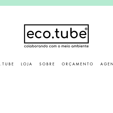
. T U B E
L O J A
S O B R E
O R Ç A M E N T O
A G E N