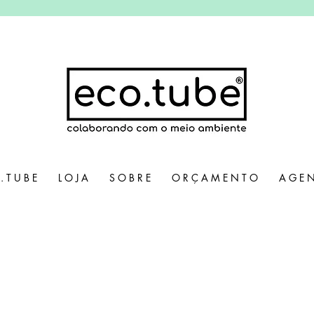
. T U B E
L O J A
S O B R E
O R Ç A M E N T O
A G E N