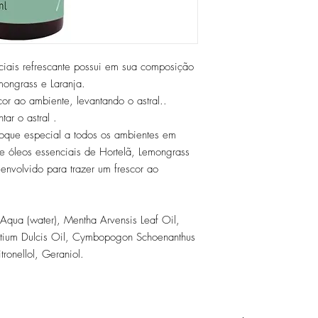
iais refrescante possui em sua composição
mongrass e Laranja.
cor ao ambiente, levantando o astral..
ar o astral .
oque especial a todos os ambientes em
e óleos essenciais de Hortelã, Lemongrass
envolvido para trazer um frescor ao
Aqua (water), Mentha Arvensis Leaf Oil,
rantium Dulcis Oil, Cymbopogon Schoenanthus
tronellol, Geraniol.