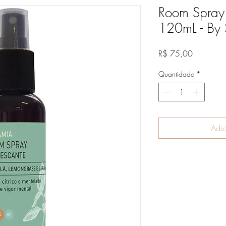
Room Spra
120mL - By
Preço
R$ 75,00
Quantidade
*
Adic