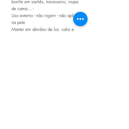
borrife em sachês, travesseiro, roupa
de cama... -
Uso externo - não ingerir - não aplicar
na pele
Manter em abridgo de luz, calor e
fora do alcance das crianças Vegano -
não testado em animais
Assine nossa newsletter para receber
notícias e atualizações.
Assine Já
A M A R C A