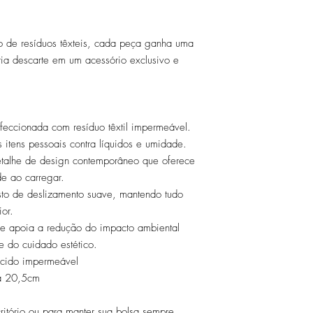
to de resíduos têxteis, cada peça ganha uma
ria descarte em um acessório exclusivo e
feccionada com resíduo têxtil impermeável.
s itens pessoais contra líquidos e umidade.
talhe de design contemporâneo que oferece
ade ao carregar.
sto de deslizamento suave, mantendo tudo
ior.
e apoia a redução do impacto ambiental
e do cuidado estético.
ecido impermeável
ra 20,5cm
critório ou para manter sua bolsa sempre