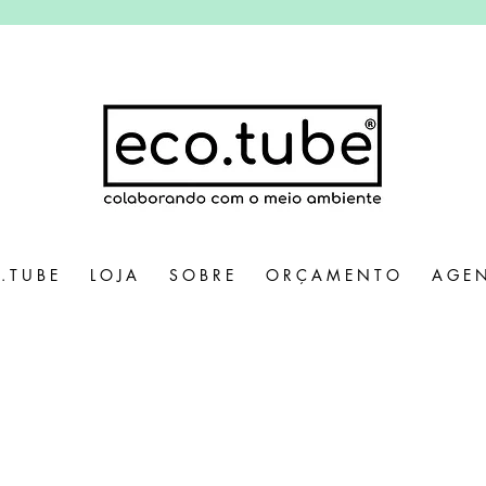
. T U B E
L O J A
S O B R E
O R Ç A M E N T O
A G E N