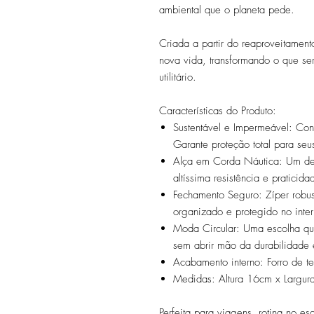
ambiental que o planeta pede.
Criada a partir do reaproveitamen
nova vida, transformando o que se
utilitário.
Características do Produto:
Sustentável e Impermeável: Con
Garante proteção total para seu
Alça em Corda Náutica: Um de
altíssima resistência e praticid
Fechamento Seguro: Zíper robu
organizado e protegido no inter
Moda Circular: Uma escolha qu
sem abrir mão da durabilidade 
Acabamento interno: Forro de t
Medidas: Altura 16cm x Largu
Perfeita para viagens, rotina no es