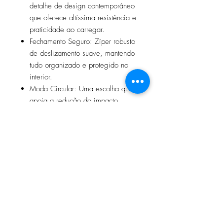
detalhe de design contemporâneo
que oferece altíssima resistência e
praticidade ao carregar.
Fechamento Seguro: Zíper robusto
de deslizamento suave, mantendo
tudo organizado e protegido no
interior.
Moda Circular: Uma escolha que
apoia a redução do impacto
ambiental sem abrir mão da
durabilidade e do cuidado
estético.
Acabamento interno: Forro de
tecido impermeável
Medidas: Altura 16cm x Largura
20,5cm
Perfeita para viagens, rotina no
escritório ou para manter sua bolsa