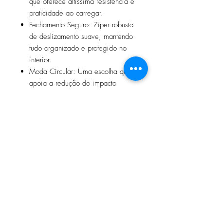
que oferece altíssima resistência e
praticidade ao carregar.
Fechamento Seguro: Zíper robusto
de deslizamento suave, mantendo
tudo organizado e protegido no
interior.
Moda Circular: Uma escolha que
apoia a redução do impacto
ambiental sem abrir mão da
durabilidade e do cuidado
estético.
Acabamento interno: Forro de
tecido impermeável
Medidas: Altura 21,5cm x Largura
30cm
Perfeita para viagens, rotina no
escritório ou para manter sua bolsa
sempre organizada.