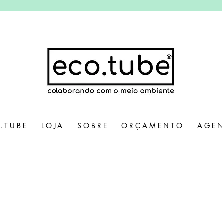
. T U B E
L O J A
S O B R E
O R Ç A M E N T O
A G E N