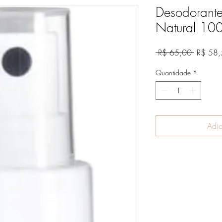
Desodorante
Natural 100
Preço
 R$ 65,00 
R$ 58,
normal
Quantidade
*
Adic