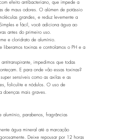
 com efeito antibacteriano, que impede a
ras de maus odores. O alúmen de potássio
 moléculas grandes, e reduz levemente a
 Simples e fácil, você adiciona água ao
oras antes do primeiro uso.
me e cloridrato de alumínio.
e liberamos toxinas e controlamos o PH e a
antitranspirante, impedimos que todas
conteçam. E para onde vão essas toxinas?
super sensíveis como as axilas e as
es, foliculite e nódulos. O uso de
o a doenças mais graves.
de alumínio, parabenos, fragrâncias
somente água mineral até a marcação
gorosamente. Deixe repousar por 12 horas