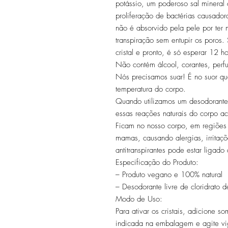
potássio, um poderoso sal mineral
proliferação de bactérias causado
não é absorvido pela pele por ter
transpiração sem entupir os poros.
cristal e pronto, é só esperar 12 h
Não contém álcool, corantes, perfu
Nós precisamos suar! É no suor qu
temperatura do corpo.
Quando utilizamos um desodorante 
essas reações naturais do corpo a
Ficam no nosso corpo, em regiões 
mamas, causando alergias, irritaçõ
antitranspirantes pode estar ligad
Especificação do Produto:
– Produto vegano e 100% natural
– Desodorante livre de cloridrato 
Modo de Uso:
Para ativar os cristais, adicione 
indicada na embalagem e agite vi