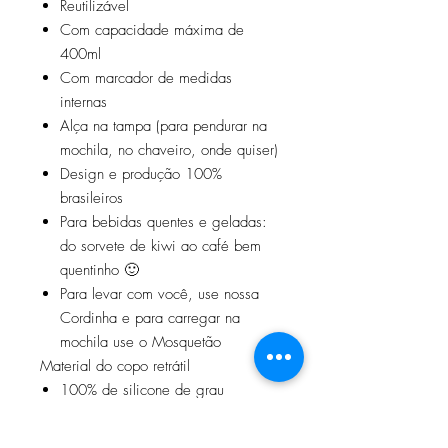
Reutilizável
Com capacidade máxima de
400ml
Com marcador de medidas
internas
Alça na tampa (para pendurar na
mochila, no chaveiro, onde quiser)
Design e produção 100%
brasileiros
Para bebidas quentes e geladas:
do sorvete de kiwi ao café bem
quentinho 🙂
Para levar com você, use nossa
Cordinha e para carregar na
mochila use o Mosquetão
Material do copo retrátil
100% de silicone de grau
alimentício
Tampa de rosca