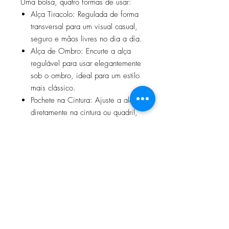
Uma bolsa, quatro formas de usar:
Alça Tiracolo: Regulada de forma
transversal para um visual casual,
seguro e mãos livres no dia a dia.
Alça de Ombro: Encurte a alça
regulável para usar elegantemente
sob o ombro, ideal para um estilo
mais clássico.
Pochete na Cintura: Ajuste a alça
diretamente na cintura ou quadril,
super prático para festivais,
viagens ou caminhadas.
Clutch de Mão: Remova
completamente a alça principal e
utilize a estilosa alça de corda
lateral para carregá-la como uma
carteira de mão ou necessaire.
Moda consciente é aquela que se