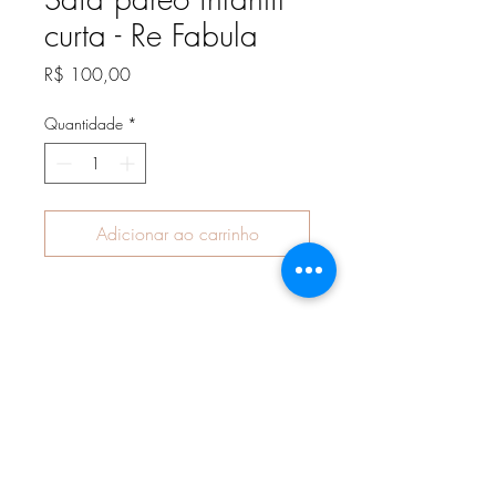
curta - Re Fabula
Preço
R$ 100,00
Quantidade
*
Adicionar ao carrinho
Assine nossa newsletter para receber
notícias e atualizações.
Assine Já