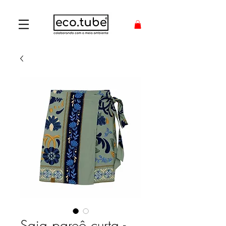
Saia pareô curta -