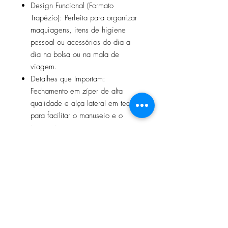
Design Funcional (Formato
Trapézio): Perfeita para organizar
maquiagens, itens de higiene
pessoal ou acessórios do dia a
dia na bolsa ou na mala de
viagem.
Detalhes que Importam:
Fechamento em zíper de alta
qualidade e alça lateral em tecido
para facilitar o manuseio e o
transporte.
Especificações Técnicas:
Dimensões:
Largura superior: 30cm
Altura: 15cm
Base: 20,5 cm x 11 cm
Marca: eco.tube
Origem do tecido: ReFARM