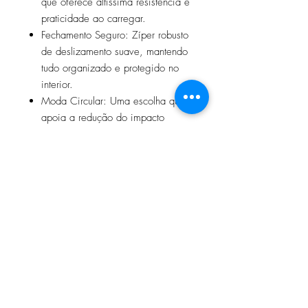
que oferece altíssima resistência e
praticidade ao carregar.
Fechamento Seguro: Zíper robusto
de deslizamento suave, mantendo
tudo organizado e protegido no
interior.
Moda Circular: Uma escolha que
apoia a redução do impacto
ambiental sem abrir mão da
durabilidade e do cuidado
estético.
Acabamento interno: Forro de
tecido impermeável
Medidas: Altura 21,5cm x Largura
30cm
Perfeita para viagens, rotina no
escritório ou para manter sua bolsa
sempre organizada.