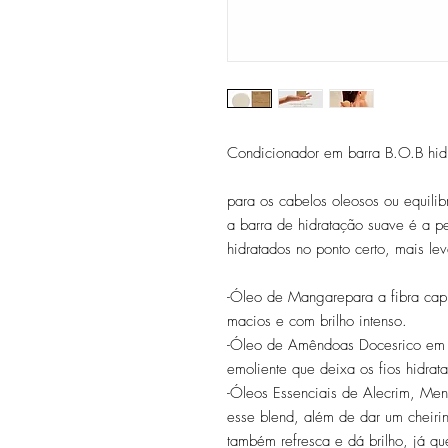
Condicionador em barra B.O.B hid
para os cabelos oleosos ou equili
a barra de hidratação suave é a p
hidratados no ponto certo, mais le
-Óleo de Mangarepara a fibra capil
macios e com brilho intenso.
-Óleo de Amêndoas Docesrico em v
emoliente que deixa os fios hidrata
-Óleos Essenciais de Alecrim, Me
esse blend, além de dar um cheirin
também refresca e dá brilho, já qu