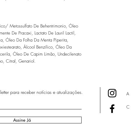
ílico/ Metossulfato De Behentrimonio, Óleo
e De Pracaxi, Lactato De Lauril Lactil,
 Óleo Da Folha Da Menta Piperita,
roxiestearato, Álcool Benzílico, Óleo Da
icerila, Óleo De Capim Limão, Undecilenato
o, Citral, Genariol.
etter para receber notícias e atualizações.
A
C
Assine Já