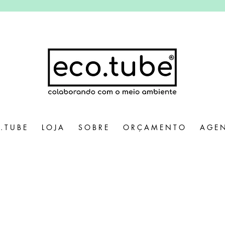
. T U B E
L O J A
S O B R E
O R Ç A M E N T O
A G E N