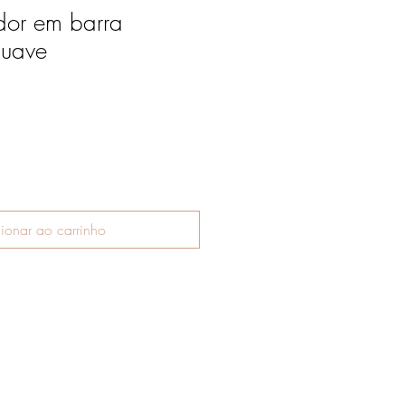
dor em barra
suave
ionar ao carrinho