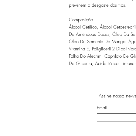
previnem o desgaste dos fios.
Composição
Álcool Cetílico, Álcool Cetoestear
De Amêndoas Doces, Óleo Da Sement
Óleo De Semente De Manga, Água,
Vitamina E, Poligliceril-2 Dipolihid
Folha Do Alecrim, Caprilato De Gl
De Glicerila, Ácido Lático, Limonen
Assine nossa newsl