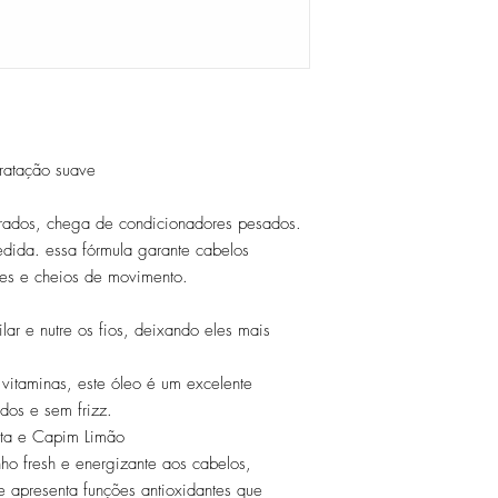
ratação suave
brados, chega de condicionadores pesados.
edida. essa fórmula garante cabelos
ves e cheios de movimento.
ar e nutre os fios, deixando eles mais
itaminas, este óleo é um excelente
dos e sem frizz.
nta e Capim Limão
ho fresh e energizante aos cabelos,
e apresenta funções antioxidantes que